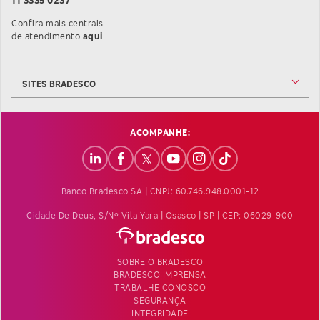
Confira mais centrais
Confira mais informações sobre as Centrais de At
de atendimento
aqui
SITES BRADESCO
ACOMPANHE:
Banco Bradesco SA | CNPJ: 60.746.948.0001-12
Cidade De Deus, S/nº Vila Yara | Osasco | SP | CEP: 06029-900
SOBRE O BRADESCO
BRADESCO IMPRENSA
TRABALHE CONOSCO
SEGURANÇA
INTEGRIDADE