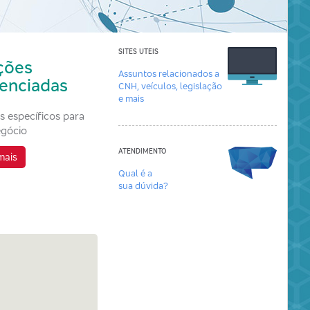
SITES UTEIS
ções
Assuntos relacionados a
renciadas
CNH, veículos, legislação
e mais
s específicos para
egócio
ATENDIMENTO
mais
Qual é a
sua dúvida?