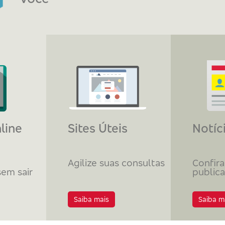
line
Sites Úteis
Notíc
Agilize suas consultas
Confira
sem sair
public
Saiba mais
Saiba m