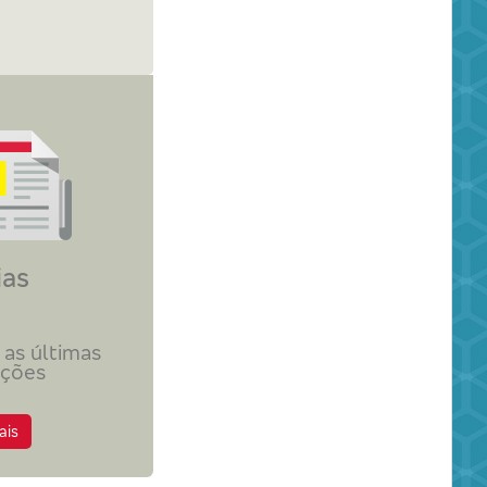
ias
 as últimas
ações
ais