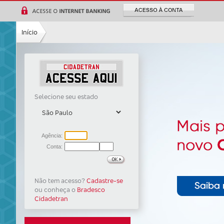
Ir para a
pesquisa
Ir para a
Início
navegação
Ir para o
conteúdo
Ir para
o
rodapé
Selecione seu estado
Não tem acesso?
Cadastre-se
ou conheça o
Bradesco
Cidadetran