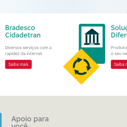
Bradesco
Solu
Cidadetran
Dife
Diversos serviços com a
Produto
rapidez da internet
o seu n
Saiba mais
Saiba 
Apoio para
você