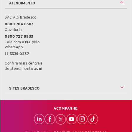
ATENDIMENTO
SAC Alô Bradesco
0800 704 8383
Ouvidoria
0800 727 9933
Fale com a BIA pelo
WhatsApp:
11 3335 0237
Confira mais centrais
Confira mais informações sobre as Centrais de At
de atendimento
aqui
SITES BRADESCO
ACOMPANHE: