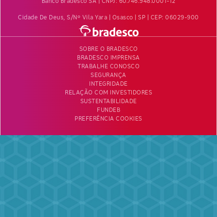
Banco Bradesco SA | CNPJ: 60.746.948.0001-12
Cidade De Deus, S/nº Vila Yara | Osasco | SP | CEP: 06029-900
SOBRE O BRADESCO
BRADESCO IMPRENSA
TRABALHE CONOSCO
SEGURANÇA
INTEGRIDADE
RELAÇÃO COM INVESTIDORES
SUSTENTABILIDADE
FUNDEB
PREFERÊNCIA COOKIES