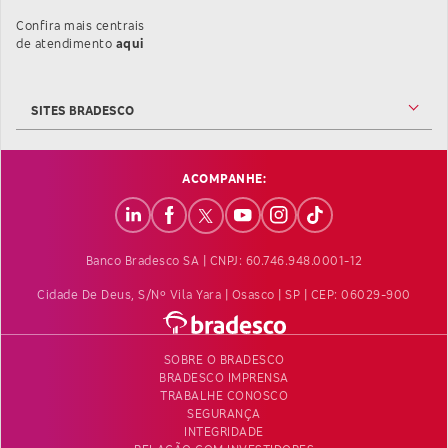
Confira mais centrais
Confira mais informações sobre as Centrais de At
de atendimento
aqui
SITES BRADESCO
ACOMPANHE:
Banco Bradesco SA | CNPJ: 60.746.948.0001-12
Cidade De Deus, S/nº Vila Yara | Osasco | SP | CEP: 06029-900
SOBRE O BRADESCO
BRADESCO IMPRENSA
TRABALHE CONOSCO
SEGURANÇA
INTEGRIDADE