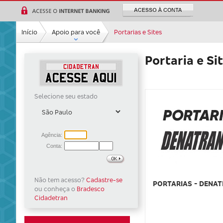
Ir para a
pesquisa
Ir para a
Início
Apoio para você
Portarias e Sites
navegação
Ir para o
conteúdo
Portaria e Si
Ir para
o
rodapé
Selecione seu estado
Não tem acesso?
Cadastre-se
PORTARIAS - DENA
ou conheça o
Bradesco
Cidadetran