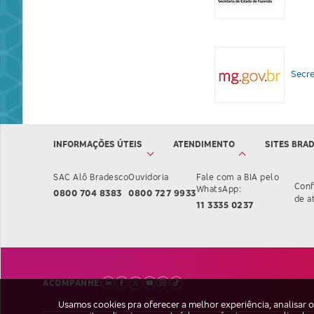
SESP
Secre
INFORMAÇÕES ÚTEIS
ATENDIMENTO
SITES BRA
SAC Alô Bradesco
Ouvidoria
Fale com a BIA pelo
Conf
WhatsApp:
0800 704 8383
0800 727 9933
de a
11 3335 0237
ACOMPANHE:
Usamos cookies pra oferecer a melhor experiência, analisar 