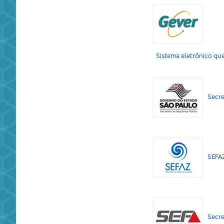
GEVER - SP
Sistema eletrônico qu
SSP
Secre
SEFA
SEFAZ
SEFA
Secre