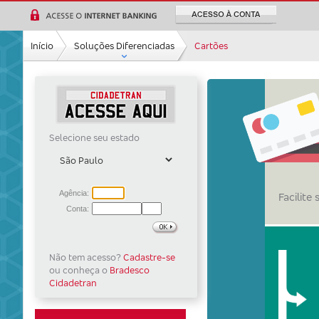
Ir para a
pesquisa
Ir para a
Início
Soluções Diferenciadas
Cartões
navegação
Ir para o
conteúdo
Ir para
o
rodapé
Selecione seu estado
Facilite
Não tem acesso?
Cadastre-se
ou conheça o
Bradesco
Cidadetran