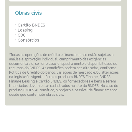
Obras civis
• Cartão BNDES
• Leasing
• CDC
• Consórcios
*Todas as operações de crédito e financiamento estão sujeitas a
análise e aprovação individual, cumprimento das exigências
documentais e, se for o caso, enquadramento e disponibilidade de
recursos do BNDES. As condições podem ser alteradas, conforme
Política de Crédito do banco, variações de mercado e/ou alterações
na legislação vigente. Para os produtos BNDES Finame, BNDES
Finame Leasing e Cartão BNDES, os fornecedores e bens a serem
financiados devem estar cadastrados no site do BNDES. No caso do
produto BNDES Automático, o projeto é passível de financiamento
desde que contemple obras civis.