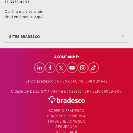
11 3335 0237
Confira mais centrais
Confira mais informações sobre as Centrais de At
de atendimento
aqui
SITES BRADESCO
ACOMPANHE:
Banco Bradesco SA | CNPJ: 60.746.948.0001-12
Cidade De Deus, S/nº Vila Yara | Osasco | SP | CEP: 06029-900
SOBRE O BRADESCO
BRADESCO IMPRENSA
TRABALHE CONOSCO
SEGURANÇA
INTEGRIDADE