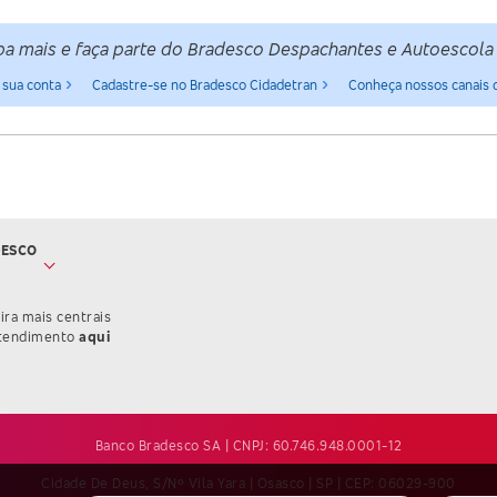
ba mais e faça parte do Bradesco Despachantes e Autoescola
 sua conta
Cadastre-se no Bradesco Cidadetran
Conheça nossos canais 
DESCO
ira mais centrais
Confira mais informações sobre as Centrais de Atendimen
tendimento
aqui
Banco Bradesco SA | CNPJ: 60.746.948.0001-12
Cidade De Deus, S/nº Vila Yara | Osasco | SP | CEP: 06029-900