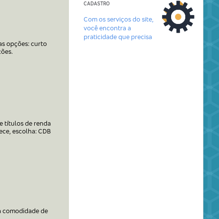
CADASTRO
Com os serviços do site,
você encontra a
praticidade que precisa
ias opções: curto
ções.
e títulos de renda
ece, escolha: CDB
m a comodidade de