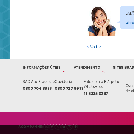
Sai
Abra
Voltar
INFORMAÇÕES ÚTEIS
ATENDIMENTO
SITES BRA
SAC Alô Bradesco
Ouvidoria
Fale com a BIA pelo
Conf
WhatsApp:
0800 704 8383
0800 727 9933
de a
11 3335 0237
ACOMPANHE: