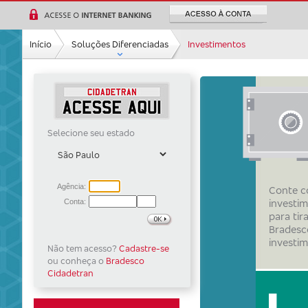
Ir para a
pesquisa
Ir para a
Início
Soluções Diferenciadas
Investimentos
navegação
Ir para o
conteúdo
Ir para
o
rodapé
Selecione seu estado
Conte c
investim
para tir
Bradesc
investi
Não tem acesso?
Cadastre-se
ou conheça o
Bradesco
Cidadetran