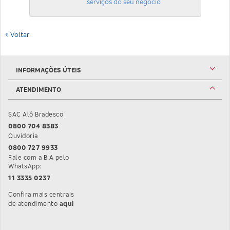
serviços do seu negócio
Voltar
INFORMAÇÕES ÚTEIS
ATENDIMENTO
SAC Alô Bradesco
0800 704 8383
Ouvidoria
0800 727 9933
Fale com a BIA pelo
WhatsApp:
11 3335 0237
Confira mais centrais
Confira mais informações sobre as Centrais de At
de atendimento
aqui